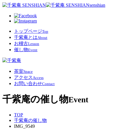
senshian
トップページ
Top
千紫庵とは
About
お稽古
Lesson
催し物
Event
茶室
Space
アクセス
Access
お問い合わせ
Contact
千紫庵の催し物
Event
TOP
千紫庵の催し物
IMG_9549