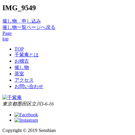
IMG_9549
催し物 申し込み
催し物一覧ページへ戻る
Page
top
TOP
千紫庵とは
お稽古
催し物
茶室
アクセス
お問い合わせ
東京都墨田区立川3-6-16
Copyright © 2019 Senshian