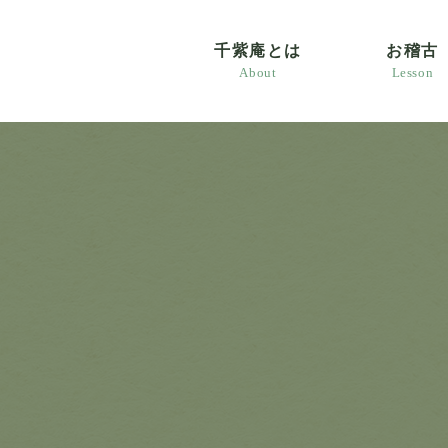
千紫庵とは
お稽古
About
Lesson