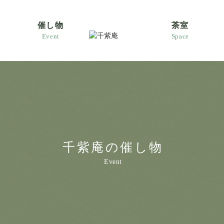
催し物
茶室
Event
Space
千紫庵の催し物
Event