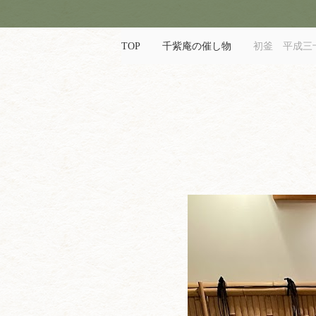
TOP
千紫庵の催し物
初釜 平成三