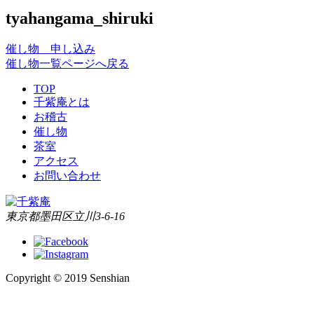
tyahangama_shiruki
催し物 申し込み
催し物一覧ページへ戻る
TOP
千紫庵とは
お稽古
催し物
茶室
アクセス
お問い合わせ
東京都墨田区立川3-6-16
Copyright © 2019 Senshian