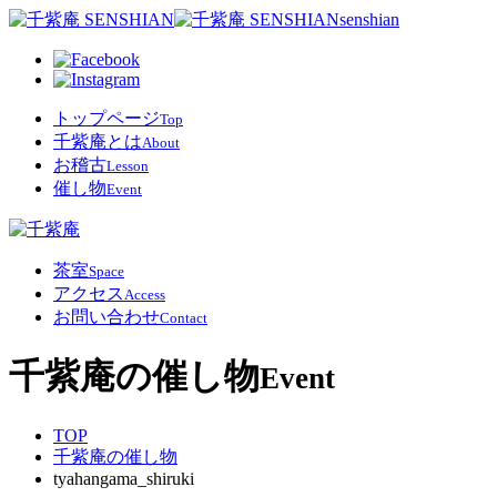
senshian
トップページ
Top
千紫庵とは
About
お稽古
Lesson
催し物
Event
茶室
Space
アクセス
Access
お問い合わせ
Contact
千紫庵の催し物
Event
TOP
千紫庵の催し物
tyahangama_shiruki