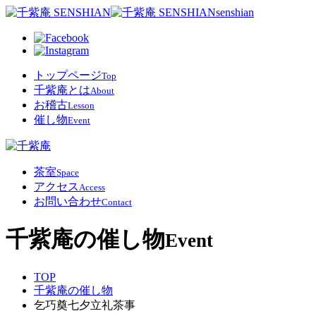
senshian
トップページ
Top
千紫庵とは
About
お稽古
Lesson
催し物
Event
茶室
Space
アクセス
Access
お問い合わせ
Contact
千紫庵の催し物
Event
TOP
千紫庵の催し物
乞巧奠七夕立礼茶事