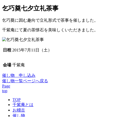
乞巧奠七夕立礼茶事
乞巧奠に因む趣向で立礼形式で茶事を催しました。
千紫庵にて夏の茶懐石を美味しくいただきました。
日程
2015年7月11日（土）
会場
千紫庵
催し物 申し込み
催し物一覧ページへ戻る
Page
top
TOP
千紫庵とは
お稽古
催し物